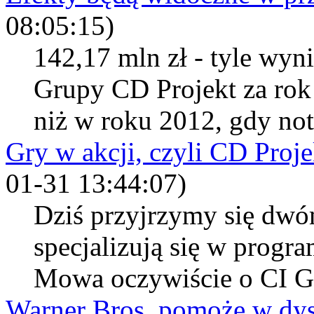
08:05:15)
142,17 mln zł - tyle wy
Grupy CD Projekt za rok
niż w roku 2012, gdy not
Gry w akcji, czyli CD Proj
01-31 13:44:07)
Dziś przyjrzymy się dw
specjalizują się w prog
Mowa oczywiście o CI Ga
Warner Bros. pomoże w dys