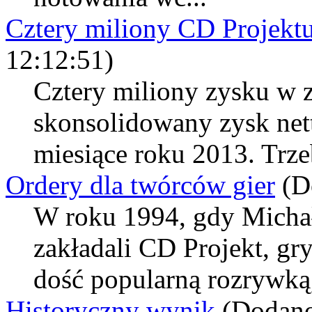
Cztery miliony CD Projekt
12:12:51)
Cztery miliony zysku w z
skonsolidowany zysk nett
miesiące roku 2013. Trzeb
Ordery dla twórców gier
(D
W roku 1994, gdy Michał
zakładali CD Projekt, g
dość popularną rozrywką,
Historyczny wynik
(Dodano