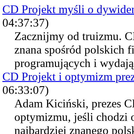
CD Projekt myśli o dywide
04:37:37)
Zacznijmy od truizmu. CD
znana spośród polskich f
programujących i wydają
CD Projekt i optymizm pre
06:33:07)
Adam Kiciński, prezes CD
optymizmu, jeśli chodzi 
najbardziej znanego polsk