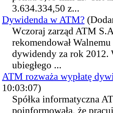
3.634.334,50 z...
Dywidenda w ATM?
(Doda
Wczoraj zarząd ATM S.A. 
rekomendował Walnemu 
dywidendy za rok 2012. 
ubiegłego ...
ATM rozważa wypłatę dyw
10:03:07)
Spółka informatyczna A
poinformowała, że pracuj